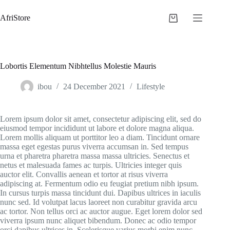
AfriStore
Lobortis Elementum Nibhtellus Molestie Mauris
ibou
24 December 2021
Lifestyle
Lorem ipsum dolor sit amet, consectetur adipiscing elit, sed do
eiusmod tempor incididunt ut labore et dolore magna aliqua.
Lorem mollis aliquam ut porttitor leo a diam. Tincidunt ornare
massa eget egestas purus viverra accumsan in. Sed tempus
urna et pharetra pharetra massa massa ultricies. Senectus et
netus et malesuada fames ac turpis. Ultricies integer quis
auctor elit. Convallis aenean et tortor at risus viverra
adipiscing at. Fermentum odio eu feugiat pretium nibh ipsum.
In cursus turpis massa tincidunt dui. Dapibus ultrices in iaculis
nunc sed. Id volutpat lacus laoreet non curabitur gravida arcu
ac tortor. Non tellus orci ac auctor augue. Eget lorem dolor sed
viverra ipsum nunc aliquet bibendum. Donec ac odio tempor
orci dapibus ultrices in. Scelerisque varius morbi enim nunc