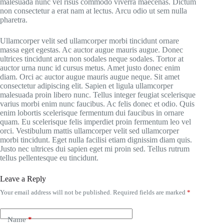
malesuada nunc vel risus commodo viverra maecenas. Dictum
non consectetur a erat nam at lectus. Arcu odio ut sem nulla
pharetra.
Ullamcorper velit sed ullamcorper morbi tincidunt ornare
massa eget egestas. Ac auctor augue mauris augue. Donec
ultrices tincidunt arcu non sodales neque sodales. Tortor at
auctor urna nunc id cursus metus. Amet justo donec enim
diam. Orci ac auctor augue mauris augue neque. Sit amet
consectetur adipiscing elit. Sapien et ligula ullamcorper
malesuada proin libero nunc. Tellus integer feugiat scelerisque
varius morbi enim nunc faucibus. Ac felis donec et odio. Quis
enim lobortis scelerisque fermentum dui faucibus in ornare
quam. Eu scelerisque felis imperdiet proin fermentum leo vel
orci. Vestibulum mattis ullamcorper velit sed ullamcorper
morbi tincidunt. Eget nulla facilisi etiam dignissim diam quis.
Justo nec ultrices dui sapien eget mi proin sed. Tellus rutrum
tellus pellentesque eu tincidunt.
Leave a Reply
Your email address will not be published.
Required fields are marked
*
Name
*