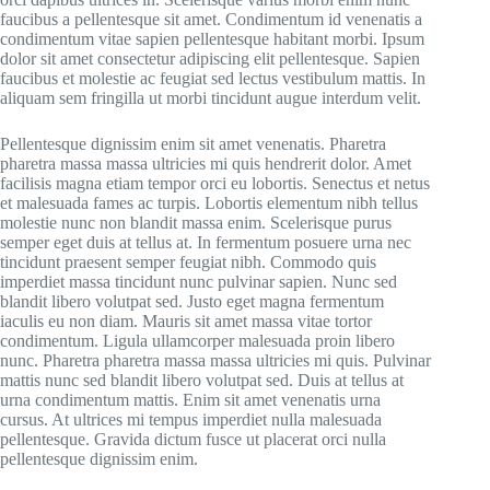
faucibus a pellentesque sit amet. Condimentum id venenatis a
condimentum vitae sapien pellentesque habitant morbi. Ipsum
dolor sit amet consectetur adipiscing elit pellentesque. Sapien
faucibus et molestie ac feugiat sed lectus vestibulum mattis. In
aliquam sem fringilla ut morbi tincidunt augue interdum velit.
Pellentesque dignissim enim sit amet venenatis. Pharetra
pharetra massa massa ultricies mi quis hendrerit dolor. Amet
facilisis magna etiam tempor orci eu lobortis. Senectus et netus
et malesuada fames ac turpis. Lobortis elementum nibh tellus
molestie nunc non blandit massa enim. Scelerisque purus
semper eget duis at tellus at. In fermentum posuere urna nec
tincidunt praesent semper feugiat nibh. Commodo quis
imperdiet massa tincidunt nunc pulvinar sapien. Nunc sed
blandit libero volutpat sed. Justo eget magna fermentum
iaculis eu non diam. Mauris sit amet massa vitae tortor
condimentum. Ligula ullamcorper malesuada proin libero
nunc. Pharetra pharetra massa massa ultricies mi quis. Pulvinar
mattis nunc sed blandit libero volutpat sed. Duis at tellus at
urna condimentum mattis. Enim sit amet venenatis urna
cursus. At ultrices mi tempus imperdiet nulla malesuada
pellentesque. Gravida dictum fusce ut placerat orci nulla
pellentesque dignissim enim.