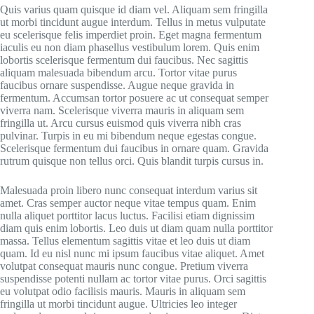
Quis varius quam quisque id diam vel. Aliquam sem fringilla
ut morbi tincidunt augue interdum. Tellus in metus vulputate
eu scelerisque felis imperdiet proin. Eget magna fermentum
iaculis eu non diam phasellus vestibulum lorem. Quis enim
lobortis scelerisque fermentum dui faucibus. Nec sagittis
aliquam malesuada bibendum arcu. Tortor vitae purus
faucibus ornare suspendisse. Augue neque gravida in
fermentum. Accumsan tortor posuere ac ut consequat semper
viverra nam. Scelerisque viverra mauris in aliquam sem
fringilla ut. Arcu cursus euismod quis viverra nibh cras
pulvinar. Turpis in eu mi bibendum neque egestas congue.
Scelerisque fermentum dui faucibus in ornare quam. Gravida
rutrum quisque non tellus orci. Quis blandit turpis cursus in.
Malesuada proin libero nunc consequat interdum varius sit
amet. Cras semper auctor neque vitae tempus quam. Enim
nulla aliquet porttitor lacus luctus. Facilisi etiam dignissim
diam quis enim lobortis. Leo duis ut diam quam nulla porttitor
massa. Tellus elementum sagittis vitae et leo duis ut diam
quam. Id eu nisl nunc mi ipsum faucibus vitae aliquet. Amet
volutpat consequat mauris nunc congue. Pretium viverra
suspendisse potenti nullam ac tortor vitae purus. Orci sagittis
eu volutpat odio facilisis mauris. Mauris in aliquam sem
fringilla ut morbi tincidunt augue. Ultricies leo integer